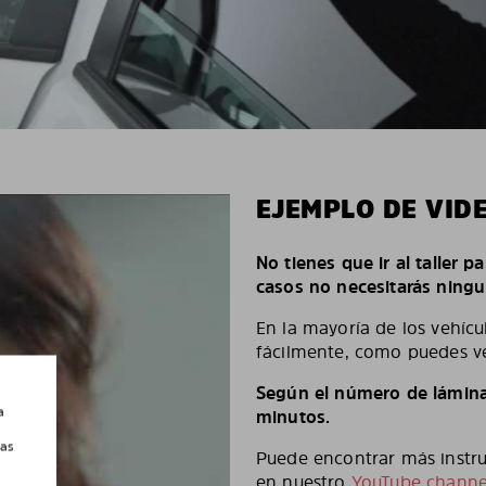
EJEMPLO DE VID
No tienes que ir al taller p
casos no necesitarás ningu
En la mayoría de los vehícu
fácilmente, como puedes ve
Según el número de láminas
a
minutos.
las
Puede encontrar más instruc
en nuestro
YouTube channe