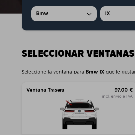
Bmw
IX
SELECCIONAR VENTANAS
Seleccione la ventana para
Bmw IX
que le gustar
Ventana Trasera
97,00
€
incl. envío e IVA