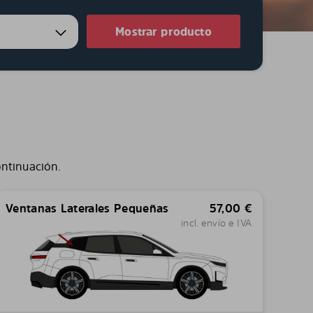
Mostrar producto
ontinuación.
Ventanas Laterales Pequeñas
57,00
€
incl. envío e IVA