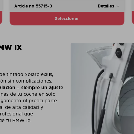
Article no 55715-3
Detalles
Seleccionar
BMW IX
de tintado Solarplexius,
ión sin complicaciones.
stalación – siempre un ajuste
tanas de tu coche en solo
pegamento ni preocuparte
l de alta calidad y
rofesional que
de tu BMW iX.