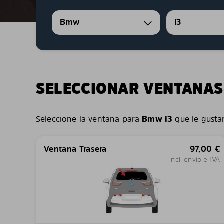
Bmw
i3
SELECCIONAR VENTANAS
Seleccione la ventana para
Bmw i3
que le gustar
Ventana Trasera
97,00
€
incl. envío e IVA