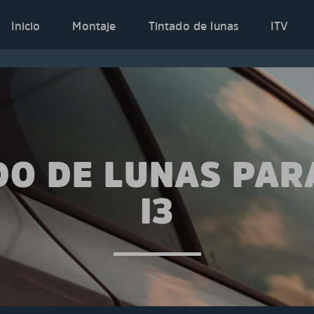
Inicio
Montaje
Tintado de lunas
ITV
DO DE LUNAS PA
I3