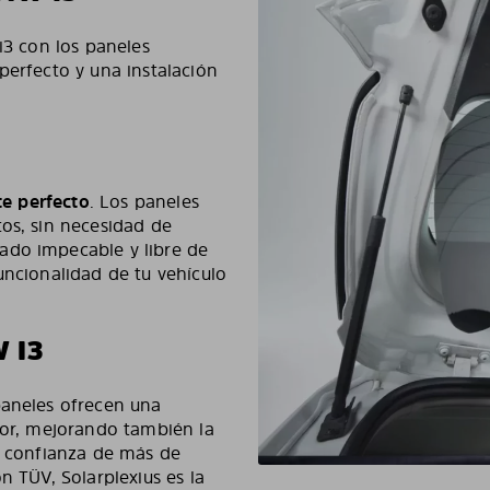
i3 con los paneles
perfecto y una instalación
te perfecto
. Los paneles
tos, sin necesidad de
ado impecable y libre de
uncionalidad de tu vehículo
 I3
paneles ofrecen una
lor, mejorando también la
la confianza de más de
n TÜV, Solarplexius es la