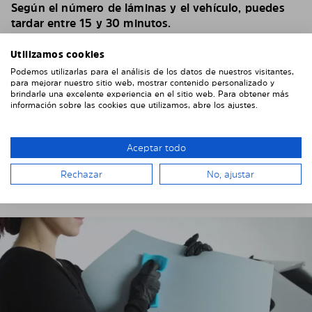
Según el número de láminas y el vehículo, puedes
tardar entre 15 y 30 minutos.
Puede encontrar más instrucciones de instalación
Utilizamos cookies
específicas del vehículo en nuestro
YouTube channel
Podemos utilizarlas para el análisis de los datos de nuestros visitantes,
para mejorar nuestro sitio web, mostrar contenido personalizado y
Si tienes algún problema o pregunta durante el
brindarle una excelente experiencia en el sitio web. Para obtener más
montaje, no dudes en ponerte en contacto con
información sobre las cookies que utilizamos, abre los ajustes.
nosotros. Envíanos algunas fotos, eso nos ayudará
mucho.
Aceptar todo
Instalar las láminas solares en el
Rechazar
No, ajustar
vehículo