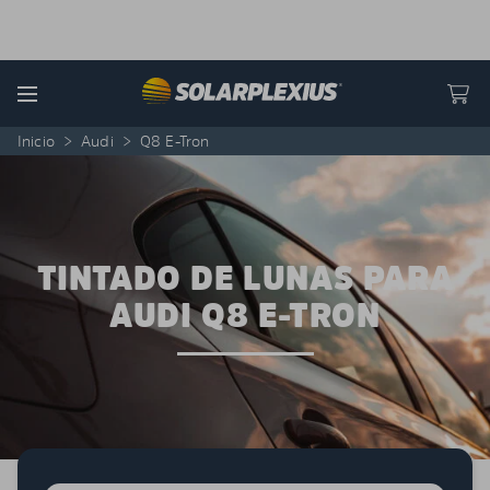
Skip to content
Menu
Inicio
>
Audi
>
Q8 E-Tron
TINTADO DE LUNAS PARA
AUDI Q8 E-TRON