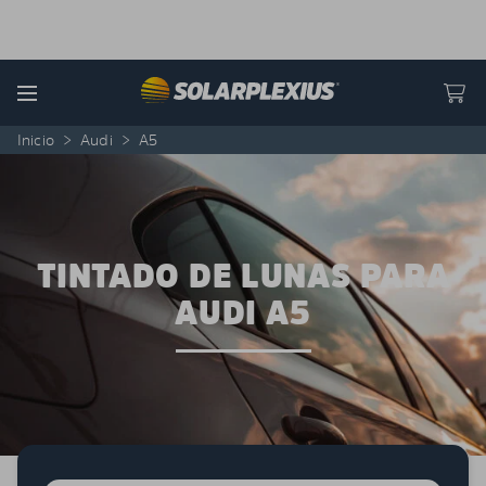
Skip to content
Menu
Inicio
>
Audi
>
A5
TINTADO DE LUNAS PARA
AUDI A5