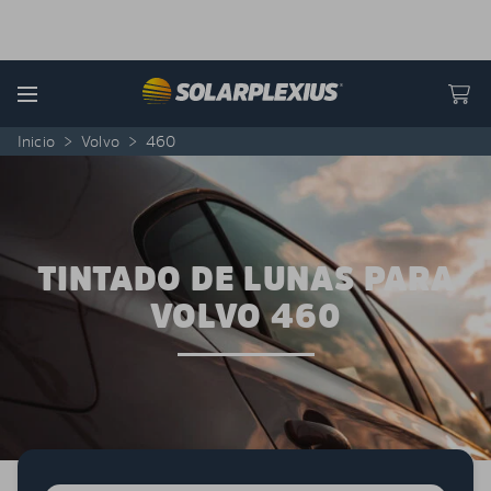
Skip to content
Menu
Inicio
>
Volvo
>
460
TINTADO DE LUNAS PARA
VOLVO 460