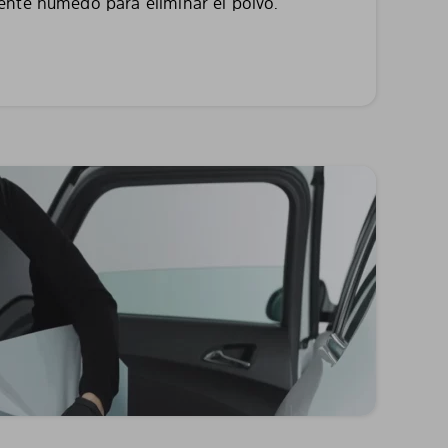
nte húmedo para eliminar el polvo.