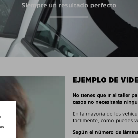
Siempre un resultado perfecto
EJEMPLO DE VID
No tienes que ir al taller p
casos no necesitarás ningu
En la mayoría de los vehícu
a
fácilmente, como puedes ve
las
Según el número de láminas