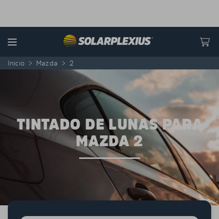
Skip to content
Menu
Inicio
>
Mazda
>
2
TINTADO DE LUNAS PARA
MAZDA 2