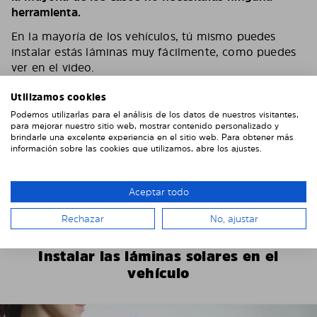
herramienta.
En la mayoría de los vehículos, tú mismo puedes
instalar estás láminas muy fácilmente, como puedes
ver en el video.
Según el número de láminas y el vehículo, puedes
Utilizamos cookies
tardar entre 15 y 30 minutos.
Podemos utilizarlas para el análisis de los datos de nuestros visitantes,
para mejorar nuestro sitio web, mostrar contenido personalizado y
Puede encontrar más instrucciones de instalación
brindarle una excelente experiencia en el sitio web. Para obtener más
específicas del vehículo en nuestro
YouTube channel
información sobre las cookies que utilizamos, abre los ajustes.
Si tienes algún problema o pregunta durante el
montaje, no dudes en ponerte en contacto con
Aceptar todo
nosotros. Envíanos algunas fotos, eso nos ayudará
mucho.
Rechazar
No, ajustar
Instalar las láminas solares en el
vehículo