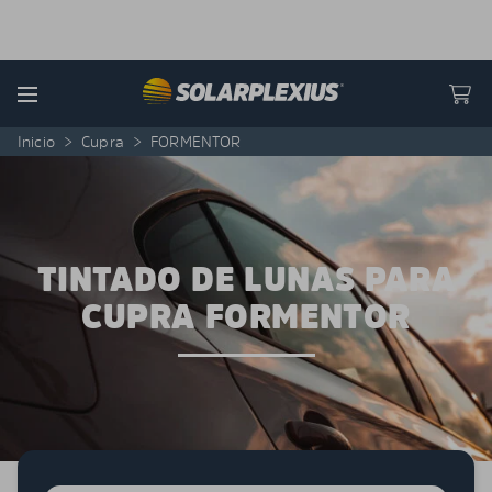
Skip to content
Menu
Inicio
>
Cupra
>
FORMENTOR
TINTADO DE LUNAS PARA
CUPRA FORMENTOR