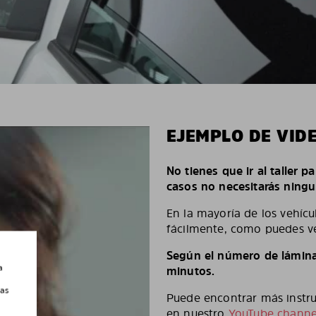
EJEMPLO DE VID
No tienes que ir al taller p
casos no necesitarás ningu
En la mayoría de los vehícu
fácilmente, como puedes ve
Según el número de láminas
a
minutos.
las
Puede encontrar más instruc
en nuestro
YouTube channe