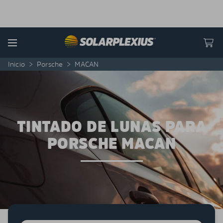
Skip to content
Menu
Inicio
>
Porsche
>
MACAN
TINTADO DE LUNAS PARA
PORSCHE MACAN