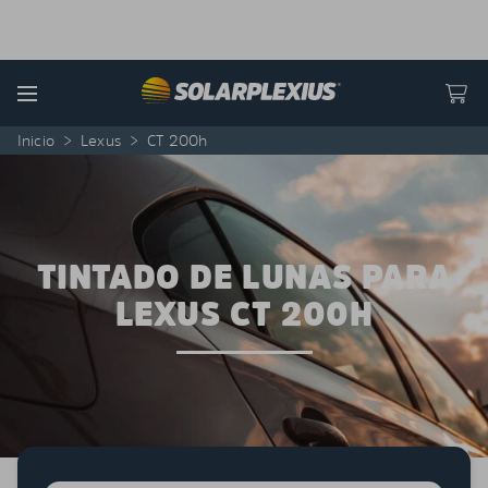
Skip to content
Menu
Inicio
>
Lexus
>
CT 200h
TINTADO DE LUNAS PARA
LEXUS CT 200H