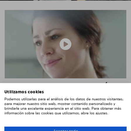
EJEMPLO DE VIDEO DE INSTALACIÓN
Utilizamos cookies
No tienes que ir al taller para instalar los paneles. En
Podemos utilizarlas para el análisis de los datos de nuestros visitantes,
la mayoría de los casos no necesitarás ninguna
para mejorar nuestro sitio web, mostrar contenido personalizado y
brindarle una excelente experiencia en el sitio web. Para obtener más
herramienta.
información sobre las cookies que utilizamos, abre los ajustes.
En la mayoría de los vehículos, tú mismo puedes
instalar estás láminas muy fácilmente, como puedes